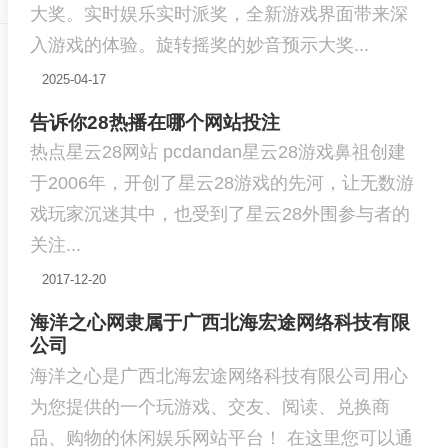
大奖。实时娱乐实时派奖，全新游戏界面带来深
入游戏的体验。旋转摇奖的妙音预示大奖...
2025-04-17
告诉你28热播在哪个网站投注
热点星云28网站 pcdandan星云28游戏鼻祖创建
于2006年，开创了星云28游戏的先河，让无数游
戏玩家沉迷其中，也受到了星云28外围参与者的
关注...
2017-12-20
海洋之心网隶属于广西北海宏途网络科技有限
公司
海洋之心是广西北海宏途网络科技有限公司用心
为您提供的一个玩游戏、交友、阅读、兑换商
品、购物的休闲娱乐网站平台！ 在这里您可以通