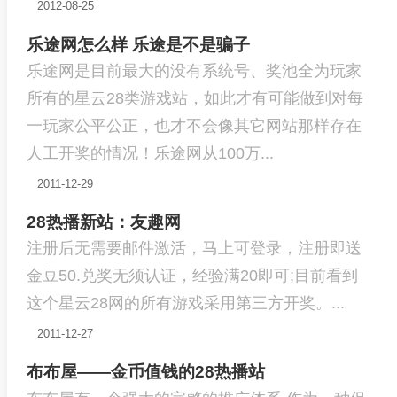
2012-08-25
乐途网怎么样 乐途是不是骗子
乐途网是目前最大的没有系统号、奖池全为玩家
所有的星云28类游戏站，如此才有可能做到对每
一玩家公平公正，也才不会像其它网站那样存在
人工开奖的情况！乐途网从100万...
2011-12-29
28热播新站：友趣网
注册后无需要邮件激活，马上可登录，注册即送
金豆50.兑奖无须认证，经验满20即可;目前看到
这个星云28网的所有游戏采用第三方开奖。...
2011-12-27
布布屋——金币值钱的28热播站