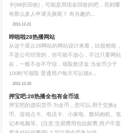
卡(98折回收)，可能是用现金回收的吧，否则哪
有那么多人申请兑换呢？ 有兴趣的...
2011-12-21
哗啦啦28热播网站
从这个星云28网站的网站设计来看，比较粗糙，
不是公司经营的，你可能不放心，不过只要网站
在，一般不会不守信，领取救济金 当金币少于
100时可领取 普通用户每天可以领4...
2011-12-20
押宝吧:28热播全包有金币送
押宝吧的虚拟货币 为金币，您可以,用于交换q
币、游戏点卡、电话卡、小家电、数码相机、笔
记本电脑等。(注意:交易费用包括邮费,用户不需
要支付任何费用) 2,可以用金币参与游...