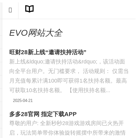
EVO网站大全
旺财28新上线“邀请扶持活动”
新上线&ldquo;邀请扶持活动&rdquo;，该活动面
向全平台用户。无门槛要求， 活动规则： 仅需当
月充值每累计满100即可获得1名扶持名额。最高
可获取10名扶持名额。 【使用扶持名额...
2025-04-21
多多28官网 指定下载APP
尊敬的用户: 全新秒秒28游戏游戏房间已火热开
启，玩法简单带你体验旋转摇摆中所带来的激情