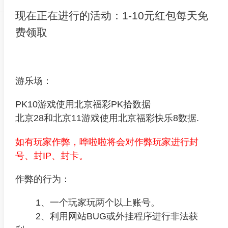
现在正在进行的活动：1-10元红包每天免
费领取
游乐场：
PK10游戏使用北京福彩PK拾数据
北京28和北京11游戏使用北京福彩快乐8数据.
如有玩家作弊，哗啦啦将会对作弊玩家进行封
号、封IP、封卡。
作弊的行为：
1、一个玩家玩两个以上账号。
2、利用网站BUG或外挂程序进行非法获