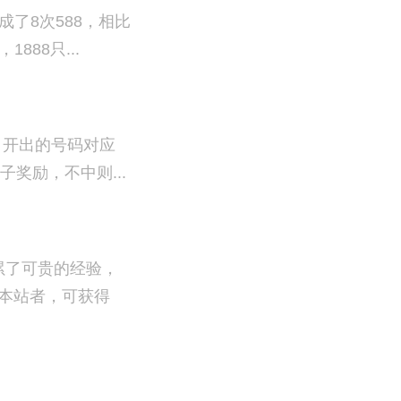
成了8次588，相比
88只...
码，开出的号码对应
奖励，不中则...
，积累了可贵的经验，
持本站者，可获得