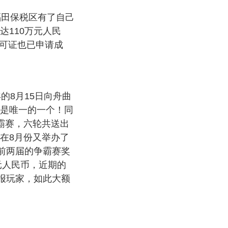
田保税区有了自己
110万元人民
许可证也已申请成
8月15日向舟曲
是唯一的一个！同
霸赛，六轮共送出
在8月份又举办了
前两届的争霸赛奖
元人民币，近期的
报玩家，如此大额