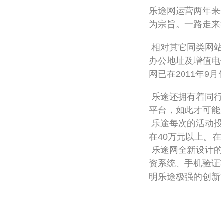
乐途网运营两年来
为宗旨。一路走来
相对其它同类网站
办公地址及增值电
网已在2011年9
乐途还拥有着同行
平台，如此才可能
乐途每次的活动
在40万元以上。
乐途网全新设计的
资系统、手机验证
明乐途极强的创新