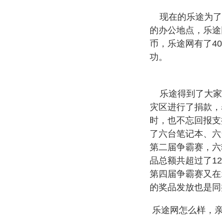
现在的乐途为了
的办公地点，乐途
币，乐途网有了4
功。
乐途得到了大家的
灾区进行了捐款，
时，也不忘回报支
了六台笔记本、六
第二届争霸赛，六
品总额共超过了1
第四届争霸赛又在
的奖品发放也是同
乐途网怎么样，