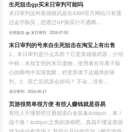
生死狙击gp买末日审判可能吗
末日审判这种英雄级武器在4399官方网站只有通
过金币购买，想通过GP购买行不通啊...
生死狙击
gp
末日审判
2016-07-02
末日审判的号来自生死狙击在淘宝上有出售
1、末日审判是什么东西？它是英雄级武器，介绍
中称：未知文明的末日遗物，使用者在等离子核
心的嘶鸣中实现觉醒，对变异体下达最终的审
判。2、死亡后武器会掉吗？ 不会，没有...
末日审判
2016-06-17
页游很简单很方便 有些人赚钱就是容易
有些人不懂那些注册就送白金装备&rdquo;，来！
战个痛！&rdquo;之类的游戏吧。真搞不懂这类游
戏为啥会有市场？ 我前个月玩的页游（网页游戏