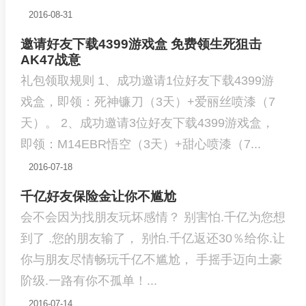
2016-08-31
邀请好友下载4399游戏盒 免费领生死狙击
AK47战意
礼包领取规则 1、成功邀请1位好友下载4399游
戏盒，即领：死神镰刀（3天）+爱丽丝喷漆（7
天）。 2、成功邀请3位好友下载4399游戏盒，
即领：M14EBR悟空（3天）+甜心喷漆（7...
2016-07-18
千亿好友保险金让你不尴尬
会不会因为找朋友玩坏感情？ 别害怕.千亿为您想
到了 .您的朋友输了， 别怕.千亿返还30％给你.让
你与朋友尽情畅玩千亿不尴尬， 手摇手迈向土豪
阶级.一路有你不孤单！...
2016-07-14