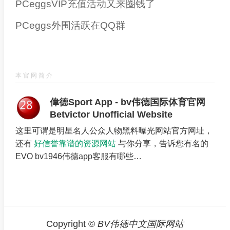
PCeggsVIP充值活动又来圈钱了
PCeggs外围活跃在QQ群
本官网简介
偉德Sport App - bv伟德国际体育官网
Betvictor Unofficial Website
这里可谓是明星名人公众人物黑料曝光网站官方网址，
还有
好信誉靠谱的资源网站
与你分享，告诉您有名的
EVO bv1946伟德app客服有哪些…
Copyright ©
BV伟德中文国际网站