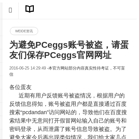
WEIDE资讯
为避免PCeggs账号被盗，请蛋
友们保存PCeggs官网网址
2016-06-25 14:29:49
-本官方网站部分内容真实性待考证，不可盲
信
各位蛋友
近期有用户反馈账号被盗情况，根据用户的
反馈信息得知，账号被盗用户都是直接通过百度
搜索“pcdandan”访问网站的，导致他们在百度搜
索结果中无意间打开假冒网站输入自己的账号和
密码登录，从而泄露了账号信息导致被盗。为了
避免大家今后再出现类似情况，我们给大家几点