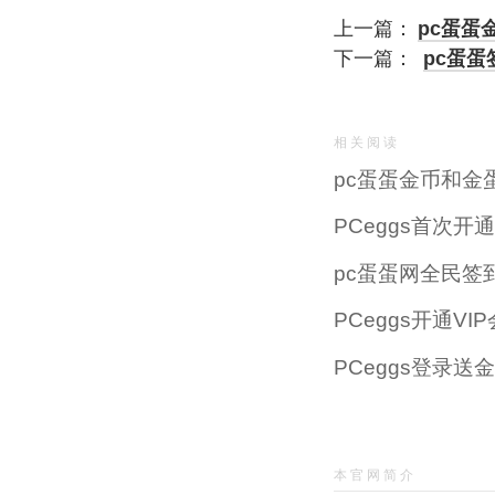
上一篇：
pc蛋蛋
下一篇：
pc蛋
相关阅读
pc蛋蛋金币和金
PCeggs首次开
pc蛋蛋网全民签
PCeggs开通V
PCeggs登录送
本官网简介