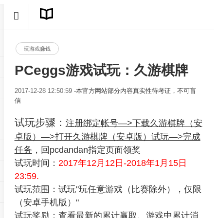
玩游戏赚钱
PCeggs游戏试玩：久游棋牌
2017-12-28 12:50:59
-本官方网站部分内容真实性待考证，不可盲
信
试玩步骤：
注册绑定帐号—>下载久游棋牌（安
卓版）—>打开久游棋牌（安卓版）试玩—>完成
任务
，回pcdandan指定页面领奖
试玩时间：
2017年12月12日-2018年1月15日
23:59.
试玩范围：试玩"玩任意游戏（比赛除外），仅限
（安卓手机版）"
试玩奖励：查看最新的累计赢取、游戏中累计消