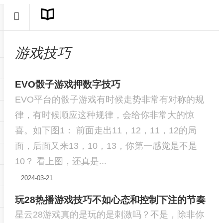
游戏技巧
EVO骰子游戏押数字技巧
EVO平台的骰子游戏有时候走势非常有对称的规
律，有时候顺应这种规律，会给你非常大的惊
喜。如下图1： 前面走出11，12，11，12的局
面，后面又来13，10，13，你第一感觉是不是
10？ 看上图，还真是...
2024-03-21
玩28热播游戏技巧不如心态和控制下注的节奏
星云28游戏真的是玩的是刺激吗？不是，除非你