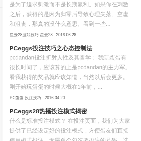
是为了追求刺激而不是长期赢利。如果你在刺激
之后，获得的是因为归零后导致心理失落、空虚
和沮丧，那真的没什么意思。看到一些...
星云28游戏技巧
星云28
2016-06-28
PCeggs投注技巧之心态控制法
pcdandan投注折射人性及其哲学： 我玩蛋蛋有
很长时间了，应该算的上是pcdandan的主力军。
看我获得的奖品就应该知道，当然以后会更多。
刚开始玩蛋蛋的时候大概在1年前，...
PC蛋蛋
投注技巧
2016-04-20
PCeggs28热播投注模式揭密
什么是标准投注模式？ 在投注页面，我们为大家
提供了已经设定好的投注模式，方便蛋友们直接
使用模式投注，无需单个勾选要投注的号码，选