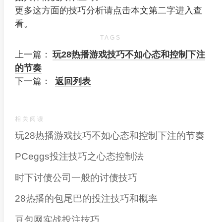
更多这方面的技巧分析请点击本文第二字进入查
看。
TAGS
上一篇：
玩28热播游戏技巧不如心态和控制下注
的节奏
下一篇：
返回列表
相关阅读
玩28热播游戏技巧不如心态和控制下注的节奏
PCeggs投注技巧之心态控制法
时下讨债公司一般的讨债技巧
28热播的包尾巴的投注技巧和概率
豆包网实战投注技巧