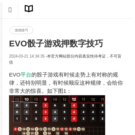
游戏技巧
EVO骰子游戏押数字技巧
2024-03-21 14:34:35
-本官方网站部分内容真实性待考证，不可盲
信
EVO
平台
的骰子游戏有时候走势上有对称的规
律，还特别明显，有时候顺应这种规律，会给你
非常大的惊喜。如下图1：