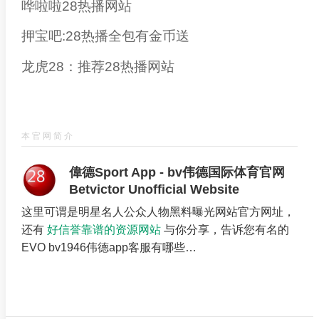
哗啦啦28热播网站
押宝吧:28热播全包有金币送
龙虎28：推荐28热播网站
本官网简介
偉德Sport App - bv伟德国际体育官网
Betvictor Unofficial Website
这里可谓是明星名人公众人物黑料曝光网站官方网址，
还有
好信誉靠谱的资源网站
与你分享，告诉您有名的
EVO bv1946伟德app客服有哪些…