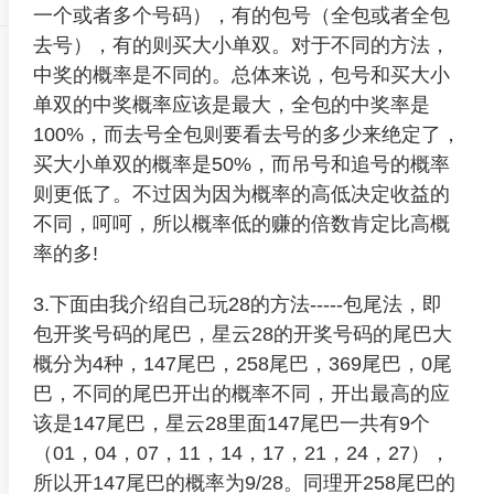
一个或者多个号码），有的包号（全包或者全包
去号），有的则买大小单双。对于不同的方法，
中奖的概率是不同的。总体来说，包号和买大小
单双的中奖概率应该是最大，全包的中奖率是
100%，而去号全包则要看去号的多少来绝定了，
买大小单双的概率是50%，而吊号和追号的概率
则更低了。不过因为因为概率的高低决定收益的
不同，呵呵，所以概率低的赚的倍数肯定比高概
率的多!
3.下面由我介绍自己玩28的方法-----包尾法，即
包开奖号码的尾巴，星云28的开奖号码的尾巴大
概分为4种，147尾巴，258尾巴，369尾巴，0尾
巴，不同的尾巴开出的概率不同，开出最高的应
该是147尾巴，星云28里面147尾巴一共有9个
（01，04，07，11，14，17，21，24，27），
所以开147尾巴的概率为9/28。同理开258尾巴的