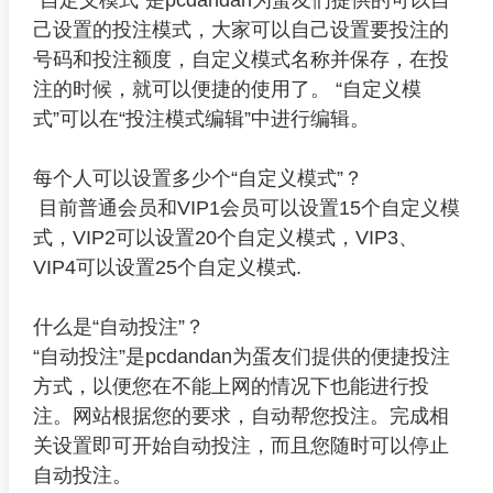
己设置的投注模式，大家可以自己设置要投注的
号码和投注额度，自定义模式名称并保存，在投
注的时候，就可以便捷的使用了。 “自定义模
式”可以在“投注模式编辑”中进行编辑。
每个人可以设置多少个“自定义模式”？
目前普通会员和VIP1会员可以设置15个自定义模
式，VIP2可以设置20个自定义模式，VIP3、
VIP4可以设置25个自定义模式.
什么是“自动投注”？
“自动投注”是pcdandan为蛋友们提供的便捷投注
方式，以便您在不能上网的情况下也能进行投
注。网站根据您的要求，自动帮您投注。完成相
关设置即可开始自动投注，而且您随时可以停止
自动投注。