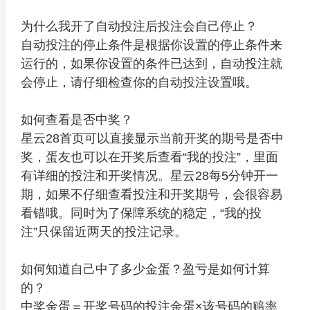
为什么我开了自动投注后投注会自己停止？
自动投注的停止条件是根据你设置的停止条件来
运行的，如果你设置的条件已达到，自动投注就
会停止，请仔细检查你的自动投注设置哦。
如何查看是否中奖？
星云28首页可以直接显示当前开奖的期号是否中
奖，蛋友也可以在开奖后查看“我的投注”，里面
有详细的投注和开奖情况。星云28每5分钟开一
期，如果不仔细查看投注和开奖期号，会很容易
看错哦。同时为了保障系统的稳定，“我的投
注”只保留近两天的投注记录。
如何知道自己中了多少金蛋？盈亏是如何计算
的？
中奖金蛋＝开奖号码的投注金蛋×该号码的赔率