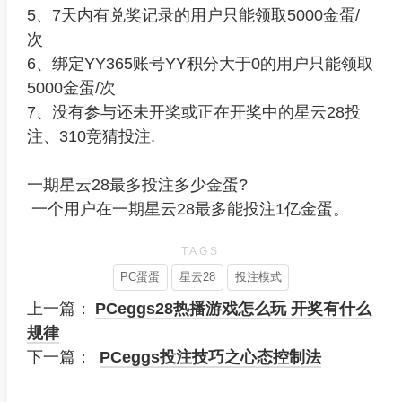
5、7天内有兑奖记录的用户只能领取5000金蛋/
次
6、绑定YY365账号YY积分大于0的用户只能领取
5000金蛋/次
7、没有参与还未开奖或正在开奖中的星云28投
注、310竞猜投注.
一期星云28最多投注多少金蛋?
一个用户在一期星云28最多能投注1亿金蛋。
TAGS
PC蛋蛋
星云28
投注模式
上一篇：
PCeggs28热播游戏怎么玩 开奖有什么
规律
下一篇：
PCeggs投注技巧之心态控制法