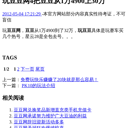
玩豆豆网4把豆豆从1万4900上30万
2012-05-04 17:21:29
-本官方网站部分内容真实性待考证，不可
盲信
玩
豆豆网
，
豆豆
从1万4900到了32万，
玩豆豆
具体是玩赛车买
几个热号，星云28是全包去号。。。
TAGS
1
/
2
1
2
下一页
尾页
上一篇：
免费玩快乐赚赚了20块就是那么容易！
下一篇：
PK10的玩法介绍
相关阅读
豆豆网兑换奖品新增直充类手机充值卡
豆豆网承诺努力维护广大豆油的利益
豆豆网辞旧迎新活动多多
豆豆网圣诞狂欢爆破惊喜