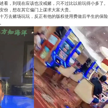
述看，到现在应该也没戒赌，只不过比以前玩得小多了。
安份，想在其它偏门上谋求大富大贵。
十万去赌场玩玩，反正有他的版权使用费做后半生的保险
。