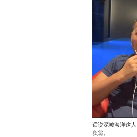
话说深峻海洋这人
负翁。