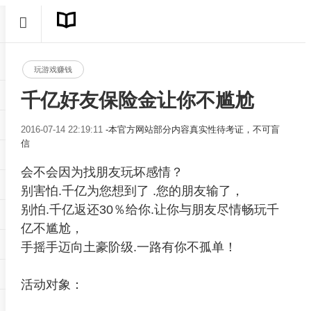
玩游戏赚钱
千亿好友保险金让你不尴尬
2016-07-14 22:19:11
-本官方网站部分内容真实性待考证，不可盲
信
会不会因为找朋友玩坏感情？
别害怕.千亿为您想到了 .您的朋友输了，
别怕.千亿返还30％给你.让你与朋友尽情畅玩千
亿不尴尬，
手摇手迈向土豪阶级.一路有你不孤单！
活动对象：