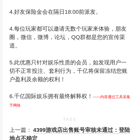
4.好友保险金会在隔日18:00前派发。
4.每位玩家都可以邀请无数个玩家来体验，朋友
圈，微信，微博，论坛，QQ群都是您的宣传渠
道。
5.此优惠只针对娱乐性质的会员，如发现用户一
切不正常投注、套利行为，千亿将保留冻结您账
户盈利及余额的权利！
6.千亿国际娱乐拥有最终解释权！
——内容通过工具采集
于网络
TAGS
上一篇：
4399游戏店出售账号审核未通过：登陆
地点不稳定