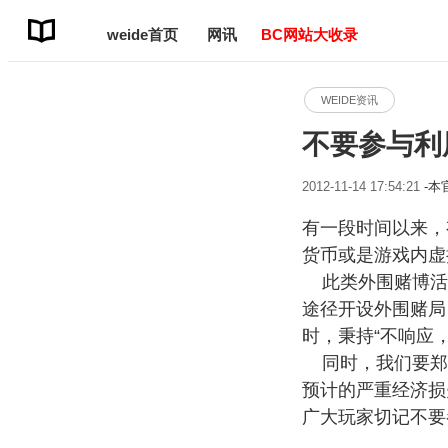
weide首页
网讯
BC网站大收录
WEIDE资讯
不要参与利
2012-11-14 17:54:21
-
有一段时间以来，
货币或是游戏内虚
此类外围赌博活动
途径开设外围赌局
时，秉持“不响应
同时，我们要郑
预计的严重经济损
广大玩家切记不要