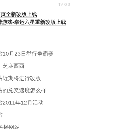
TAGS
首页全新改版上线
猜游戏-幸运六星重新改版上线
站10月23日举行争霸赛
：芝麻西西
站近期将进行改版
站的兑奖速度怎么样
2011年12月活动
站
8热播网站