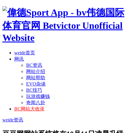
weide首页
网讯
BC资讯
网站介绍
网站帮助
EVO杂谈
BC技巧
玩游戏赚钱
奇闻八卦
BC网站大收录
weide资讯