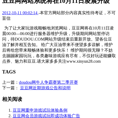
豆豆网网站系统将在10月11日凌晨升级
2012-10-11 00:02:14
-本官方网站部分内容真实性待考证，不可
盲信
为了让大家玩游戏顺畅地浏览网站，豆豆网将在10月11日凌
晨00:00—06:00进行服务器维护升级，升级期间网站暂停访
问，待DOUDOU.COM网站升级结束后重新开放。望各位豆
油了解并相互告知。 给广大豆油带来不便望多多谅解，维护
后将给您带来顺畅体验和更多快乐！ 维护期间很无聊？不妨
去蹦蹦家园玩玩，各类趣味游戏应有尽有，不仅好玩还能赚取
点券、魅力和豆豆.请大家多多关注www.xinyun28.com
TAGS
上一篇：
doudou网牛人争霸赛第二季开赛
下一篇：
豆豆网近期游戏公告和说明
相关阅读
豆豆网重申游戏试玩体验条例
豆豆网会员游戏试玩即成功体验广告