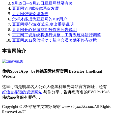
9月19日—9月25日豆豆网登录有奖
豆豆网VIP成长体系促发展
豆豆网强调论坛版规
怎样才能成为豆豆网的VIP用户
豆豆网规范游戏试玩 发出重要说明
豆豆网开心16游戏期数作废公告说明
豆豆网工资系统将进行调整，工资系统将进行调整
豆豆网2012暑假活动：新老会员奖励不停齐欢腾
本官网简介
偉德Sport App - bv伟德国际体育官网 Betvictor Unofficial
Website
这里可谓是明星名人公众人物黑料曝光网站官方网址，还有
好信誉靠谱的资源网站
与你分享，告诉您有名的EVO bv1946
伟德app客服有哪些…
Copyright ©
BV伟德中文国际网站 www.xinyun28.com.
All Rights
Reserved 本页