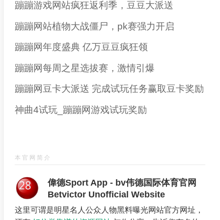
蹦蹦游戏网站疯狂返利季，豆豆大派送
蹦蹦网站植物大战僵尸，pk赛强力开启
蹦蹦网年度盛典 亿万豆豆疯狂领
蹦蹦网每周之星选拔赛，激情引爆
蹦蹦网豆卡大派送 完成试玩任务赢取豆卡奖励
神曲4试玩_蹦蹦网游戏试玩奖励
本官网简介
偉德Sport App - bv伟德国际体育官网
Betvictor Unofficial Website
这里可谓是明星名人公众人物黑料曝光网站官方网址，