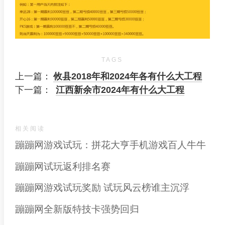
TAGS
上一篇：
攸县2018年和2024年各有什么大工程
下一篇：
江西新余市2024年有什么大工程
相关阅读
蹦蹦网游戏试玩：拼花大亨手机游戏百人牛牛
蹦蹦网试玩返利排名赛
蹦蹦网游戏试玩奖励 试玩风云榜谁主沉浮
蹦蹦网全新版特技卡强势回归