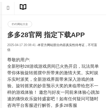
EVO网站大全
多多28官网 指定下载APP
2025-04-17 20:08:41
-本官方网站部分内容真实性待考证，不可盲
信
尊敬的用户:
全新秒秒28游戏游戏房间已火热开启，玩法简单
带你体验旋转摇摆中所带来的激情大奖。实时娱
乐实时派奖，全新游戏界面带来深入游戏的体
验。旋转摇奖的妙音预示大奖的来临带给您不一
样的游戏体验！ 邀您与好友一同前来体验心跳加
速的痛快欢乐旋转盛宴吧！如有任何疑问可随时
咨询平台客服进行解答。多多28客服