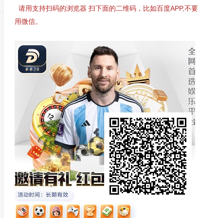
请用支持扫码的浏览器 扫下面的二维码，比如百度APP,不要
用微信。