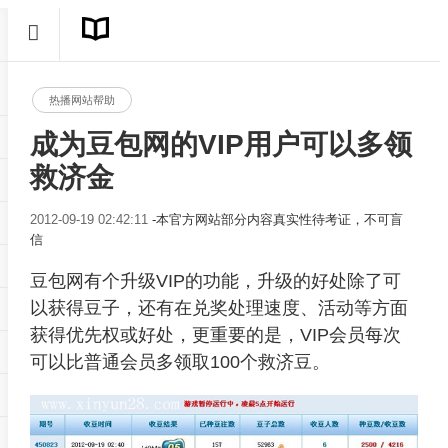
热播网站帮助
成为豆包网的VIP用户可以多领
救济金
2012-09-19 02:42:11
-本官方网站部分内容真实性待考证，不可盲
信
豆包网有个升级VIP的功能，升级的好处除了可
以获得豆子，还有在兑奖处理速度、活动等方面
获得优先权或好处，更重要的是，VIP会员每次
可以比普通会员多领取100个救济豆。