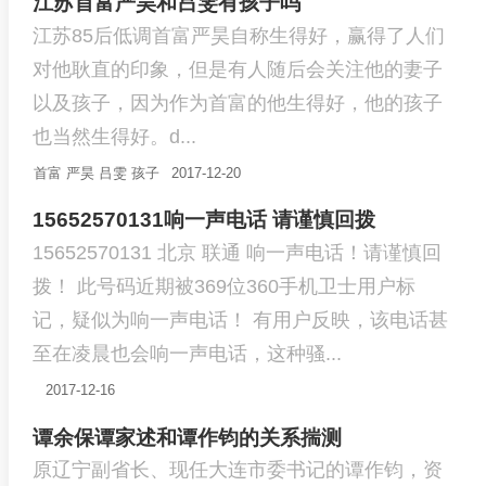
江苏首富严昊和吕雯有孩子吗
江苏85后低调首富严昊自称生得好，赢得了人们
对他耿直的印象，但是有人随后会关注他的妻子
以及孩子，因为作为首富的他生得好，他的孩子
也当然生得好。d...
首富
严昊
吕雯
孩子
2017-12-20
15652570131响一声电话 请谨慎回拨
15652570131 北京 联通 响一声电话！请谨慎回
拨！ 此号码近期被369位360手机卫士用户标
记，疑似为响一声电话！ 有用户反映，该电话甚
至在凌晨也会响一声电话，这种骚...
2017-12-16
谭余保谭家述和谭作钧的关系揣测
原辽宁副省长、现任大连市委书记的谭作钧，资