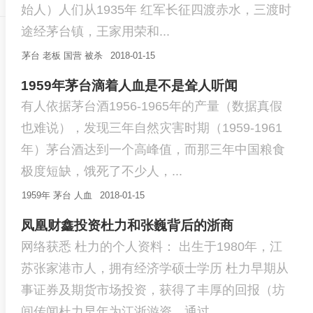
始人）人们从1935年 红军长征四渡赤水，三渡时
途经茅台镇，王家用荣和...
茅台
老板
国营
被杀
2018-01-15
1959年茅台滴着人血是不是耸人听闻
有人依据茅台酒1956-1965年的产量（数据真假
也难说），发现三年自然灾害时期（1959-1961
年）茅台酒达到一个高峰值，而那三年中国粮食
极度短缺，饿死了不少人，...
1959年
茅台
人血
2018-01-15
凤凰财鑫投资杜力和张巍背后的浙商
网络获悉 杜力的个人资料： 出生于1980年，江
苏张家港市人，拥有经济学硕士学历 杜力早期从
事证券及期货市场投资，获得了丰厚的回报（坊
间传闻杜力早年为江浙游资，通过...