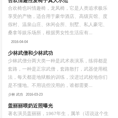
合欢情趣性爱椅子真人示范
合欢椅也叫情趣椅，龙凤椅，它是人类追求极乐
享受的产物，适合用于豪华酒店、高级宾馆、度
假村、温泉山庄、休闲会所、别墅、私人豪宅、
桑拿等娱乐场所，根据男女性生活应有...
2016-04-04
少林武僧和少林武功
少林武僧分两大类一种是武术表演系，练得都是
套路，一种是正宗武僧，套路散打，武器使用棍
法，每天都是地狱般的训练，没进过武校地你们
是不懂地。不用说些没用的，谁都需要...
少林
武功
2016-03-23
盖丽丽喂奶近照曝光
著名演员盖丽丽，1967年生，属羊（话说这个生