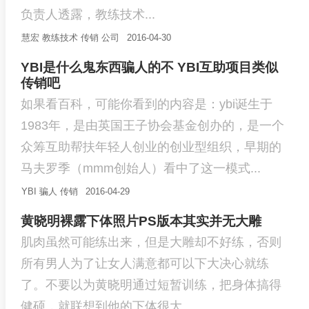
负责人透露，教练技术...
慧宏
教练技术
传销
公司
2016-04-30
YBI是什么鬼东西骗人的不 YBI互助项目类似
传销吧
如果看百科，可能你看到的内容是：ybi诞生于
1983年，是由英国王子协会基金创办的，是一个
众筹互助帮扶年轻人创业的创业型组织，早期的
马夫罗季（mmm创始人）看中了这一模式...
YBI
骗人
传销
2016-04-29
黄晓明裸露下体照片PS版本其实并无大雕
肌肉虽然可能练出来，但是大雕却不好练，否则
所有男人为了让女人满意都可以下大决心就练
了。不要以为黄晓明通过短暂训练，把身体搞得
健硕，就联想到他的下体很大。...