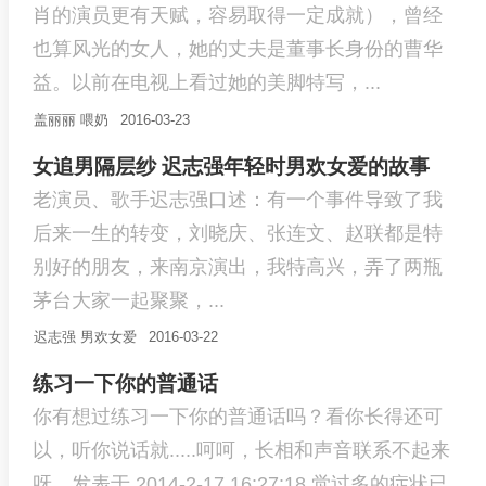
肖的演员更有天赋，容易取得一定成就），曾经
也算风光的女人，她的丈夫是董事长身份的曹华
益。以前在电视上看过她的美脚特写，...
盖丽丽
喂奶
2016-03-23
女追男隔层纱 迟志强年轻时男欢女爱的故事
老演员、歌手迟志强口述：有一个事件导致了我
后来一生的转变，刘晓庆、张连文、赵联都是特
别好的朋友，来南京演出，我特高兴，弄了两瓶
茅台大家一起聚聚，...
迟志强
男欢女爱
2016-03-22
练习一下你的普通话
你有想过练习一下你的普通话吗？看你长得还可
以，听你说话就.....呵呵，长相和声音联系不起来
呀。发表于 2014-2-17 16:27:18 觉过多的症状已