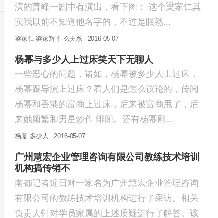
演的萧峰一剧中有演出，看下图： 这个梁家仁其
实我以前不知道他名字的，不过是眼熟...
梁家仁
梁家辉
什么关系
2016-05-07
杨幂与多少人上过床笑天下无聊人
一些恶心的问题，诸如，杨幂被多少人上过床，
杨幂跟导演上过床？看人们是怎么议论的，传闻
杨幂和香港的富商上过床，后来被富商甩了，后
来她频繁和男星炒作 绯闻。还有杨幂刚...
杨幂
多少人
2016-05-07
广州慧宏企业管理咨询有限公司教练技术培训
机构搞传销不
南都记者近日对一家名为广州慧宏企业管理咨询
有限公司的教练技术培训机构进行了采访。相关
负责人针对学员家属的上述质疑进行了解答。该