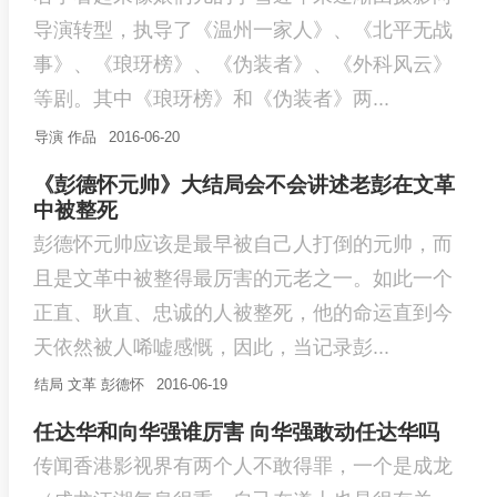
导演转型，执导了《温州一家人》、《北平无战
事》、《琅玡榜》、《伪装者》、《外科风云》
等剧。其中《琅玡榜》和《伪装者》两...
导演
作品
2016-06-20
《彭德怀元帅》大结局会不会讲述老彭在文革
中被整死
彭德怀元帅应该是最早被自己人打倒的元帅，而
且是文革中被整得最厉害的元老之一。如此一个
正直、耿直、忠诚的人被整死，他的命运直到今
天依然被人唏嘘感慨，因此，当记录彭...
结局
文革
彭德怀
2016-06-19
任达华和向华强谁厉害 向华强敢动任达华吗
传闻香港影视界有两个人不敢得罪，一个是成龙