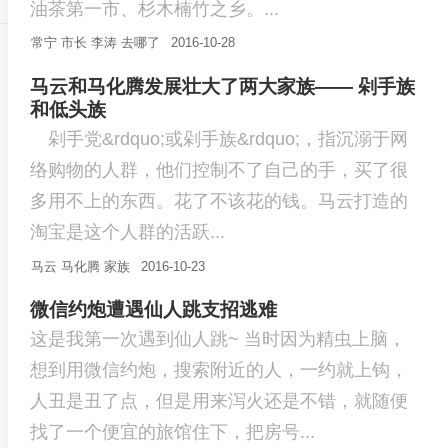
油茶第一市、杉木楠竹之乡。...
常宁
市长
李涛
去哪了
2016-10-28
马云和马化腾发展壮大了两大家族—— 剁手族
和低头族
剁手党&rdquo;或剁手族&rdquo;，指沉溺于网
络购物的人群，他们控制不了自己的手，买了很
多用不上的东西。花了不该花的钱。马云打造的
淘宝是这个人群的活跃...
马云
马化腾
家族
2016-10-23
微信约炮遭遇仙人跳支招逃难
这是我第一次遇到仙人跳~ 当时因为精虫上脑，
想到用微信约炮，搜索附近的人，一约就上钩，
人丑是丑了点，但是用来泻火还是不错，就随便
找了一个便宜的旅馆住下，把房号...