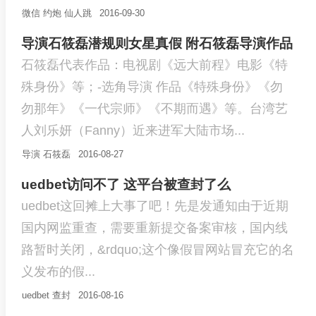
微信
约炮
仙人跳
2016-09-30
导演石筱磊潜规则女星真假 附石筱磊导演作品
石筱磊代表作品：电视剧《远大前程》电影《特
殊身份》等；-选角导演 作品《特殊身份》《勿
勿那年》《一代宗师》《不期而遇》等。台湾艺
人刘乐妍（Fanny）近来进军大陆市场...
导演
石筱磊
2016-08-27
uedbet访问不了 这平台被查封了么
uedbet这回摊上大事了吧！先是发通知由于近期
国内网监重查，需要重新提交备案审核，国内线
路暂时关闭，&rdquo;这个像假冒网站冒充它的名
义发布的假...
uedbet
查封
2016-08-16