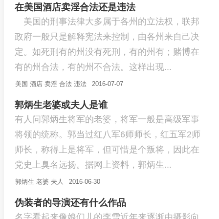
在美国酒店卖淫合法还是违法
美国的刑事法律大多属于各州的立法权，联邦
政府一般只是解释宪法来控制，由各州来自己决
定。如死刑有的州没有死刑，有的州有；赌博在
有的州合法，有的州不合法。这样出现...
美国
酒店
卖淫
合法
违法
2016-07-07
郭炳生老婆或夫人是谁
有人问郭炳生将军的老婆，将军一般是高级军事
将领的统称。郭当过红八军6师师长，红五军2师
师长，称得上是将军，但可惜是个叛将，因此在
党史上臭名远扬。据网上资料，郭炳生...
郭炳生
老婆
夫人
2016-06-30
伪装者的导演还有什么作品
名字看起来像娘们儿的李雪近年来逐渐由摄影向