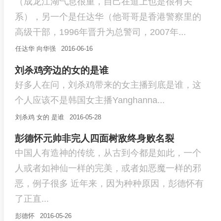
（成龙江湖气息很重，自己在道上也是很有关
系），另一个是任达华（他哥哥是香港警察里的
高级干部，1996年晋升为总警司，2007年...
任达华
向华强
2016-06-16
刘杀鸡旁边的女的是谁
好多人在问，刘杀鸡带来的女主播到底是谁，这
个人应该不是韩国女主播Yanghanna...
刘杀鸡
女的
是谁
2016-05-28
彭德怀元帅非完人四面树敌终身败名裂
中国人有造神的传统，从古到今都是如此，一个
人或者如神仙一样的完美，或者如恶魔一样的邪
恶，例子很多 近年来，因为种种原因，彭德怀有
了正直...
彭德怀
2016-05-26