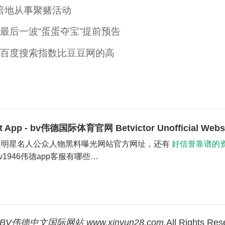
暗地从事聚赌活动
的最后一波“蛋蛋夺宝”提前预告
s的百度搜索指数比豆豆网的高
 App - bv伟德国际体育官网 Betvictor Unofficial Websi
是明星名人公众人物黑料曝光网站官方网址，还有
好信誉靠谱的
v1946伟德app客服有哪些…
BV伟德中文国际网站 www.xinyun28.com.
All Rights R