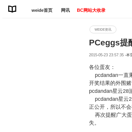
weide首页
网讯
BC网站大收录
WEIDE资讯
PCegg
2015-05-23 23:57:35
-
各位蛋友：
pcdandan
开奖结果的外围赌
pcdandan星云
pcdandan星
正公开，所以不会
再次提醒广大蛋
失。