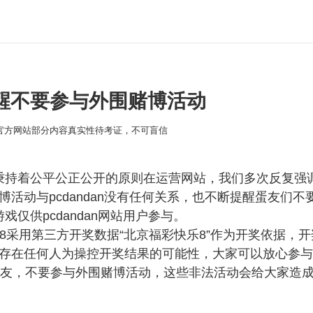
s提醒不要参与外围赌博活动
本官方网站部分内容真实性待考证，不可盲信
一直秉持着公平公正公开的原则在运营网站，我们多次反复强
博活动与pcdandan没有任何关系，也不断提醒蛋友们
28游戏仅供pcdandan网站用户参与。
云28采用第三方开奖数据“北京福彩快乐8”作为开奖依据，
存在任何人为操控开奖结果的可能性，大家可以放心参与
友，不要参与外围赌博活动，这些非法活动会给大家造成