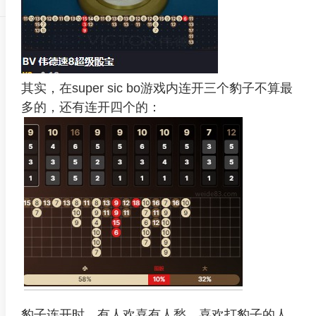
其实，在super sic bo游戏内连开三个豹子不算最
多的，还有连开四个的：
豹子连开时，有人欢喜有人愁，喜欢打豹子的人