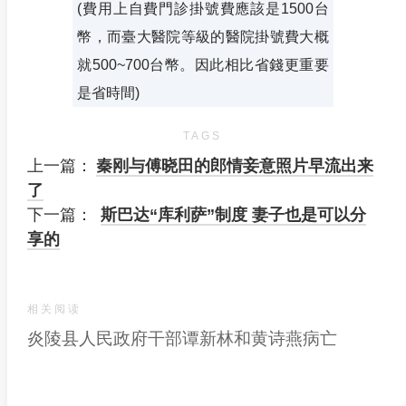
(費用上自費門診掛號費應該是1500台
幣，而臺大醫院等級的醫院掛號費大概
就500~700台幣。因此相比省錢更重要
是省時間)
TAGS
上一篇：
秦刚与傅晓田的郎情妾意照片早流出来
了
下一篇：
斯巴达“库利萨”制度 妻子也是可以分
享的
相关阅读
炎陵县人民政府干部谭新林和黄诗燕病亡