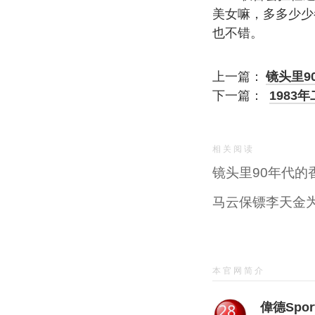
美女嘛，多多少少
也不错。
上一篇：
镜头里9
下一篇：
1983
相关阅读
镜头里90年代的
马云保镖李天金
本官网简介
偉德Sport