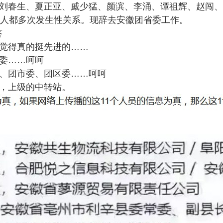
刘春生、夏正亚、戚少猛、颜滨、李涌、谭祖辉、赵闯、
个人都多次发生性关系。现辞去安徽团省委工作。
答
觉得真的挺先进的……
委……呵呵
、团市委、团区委……呵呵
，上级的中转站。