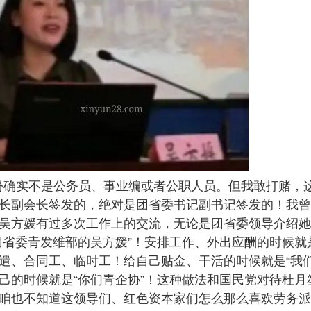
份确实不是公务员、事业编或者公职人员。但我敢打赌，
长副会长签发的，绝对是团省委书记副书记签发的！我曾
吴方媛有过多次工作上的交流，无论是团省委领导介绍她
团省委青发维部的吴方媛”！安排工作、外出应酬的时候就
遣、合同工、临时工！给自己贴金、干活的时候就是“我们
己的时候就是“你们青企协”！这种做法和国民党对待杜月
咱也不知道这领导们、红色资本家们怎么那么喜欢劳务派