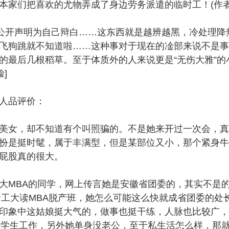
本家们把喜欢的尤物弄成了身边劳务派遣的临时工！(作者
个公开声明为自己辩白……这东西就是越辨越黑，冷处理降
飞狗跳就不知道啦……这种事对于现在的凎部来说不是事
的最后几根稻草。至于体质外的人来说更是“无伤大雅”的小c
]
人品评价：
美女，却不知道有个叫照骗的。不是她来开过一次会，真
扮是挺时髦，属于丰满型，但是某部位又小，那个紧身牛
屁股真的很大。
大MBA的同学，网上传言她是安徽省团委的，其实不是
在合工大读MBA脱产班，她怎么可能这么快就成省团委的处
印象中这姑娘挺大气的，做事也挺干练，人脉也比较广，
过学生工作，另外她单身没老公，至于私生活怎么样，那