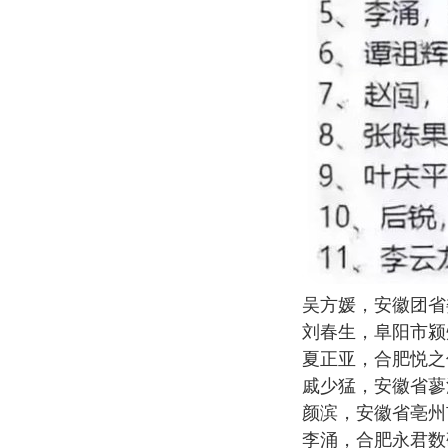
吴方媛，安徽团省
刘春生，阜阳市颍
夏正亚，合肥悦之
戚少猛，安徽省蓼
颜滨，安徽省亳州
李涌，合肥永君数