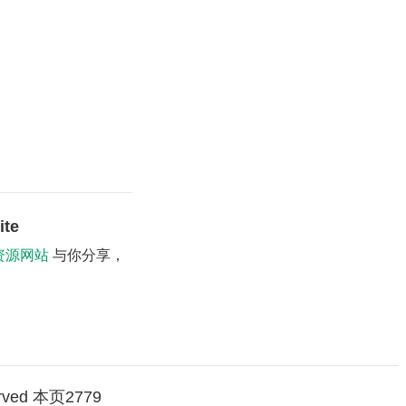
te
资源网站
与你分享，
erved 本页
2779