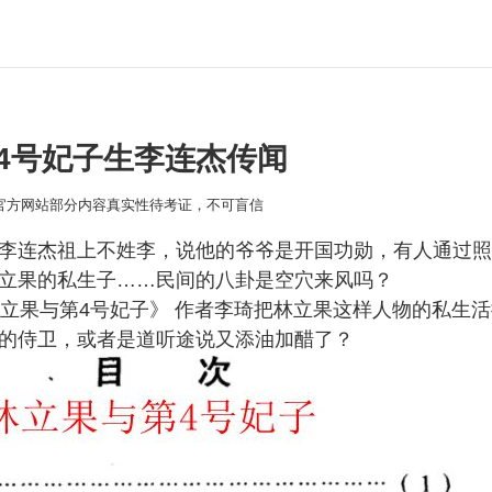
4号妃子生李连杰传闻
本官方网站部分内容真实性待考证，不可盲信
李连杰祖上不姓李，说他的爷爷是开国功勋，有人通过照
立果的私生子……民间的八卦是空穴来风吗？
林立果与第4号妃子》 作者李琦把林立果这样人物的私生
的侍卫，或者是道听途说又添油加醋了？